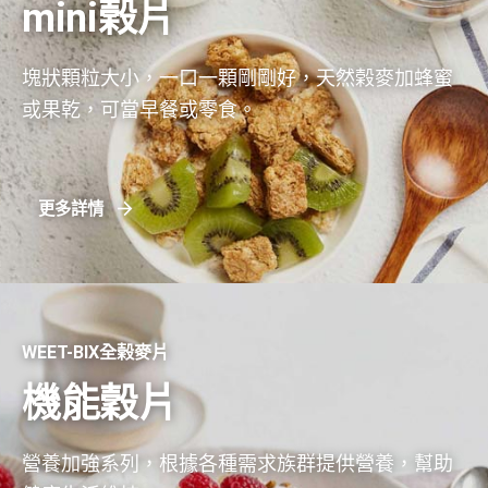
mini榖片
維生素B2
0.43毫克
0.86毫克
塊狀顆粒大小，一口一顆剛剛好，天然榖麥加蜂蜜
菸鹼素
2.5毫克NE
5毫克NE
或果乾，可當早餐或零食。
葉酸
95微克
190微克
鐵
3毫克
6毫克
更多詳情
鉀
145毫克
290毫克
WEET-BIX全榖麥片
機能穀片
營養加強系列，根據各種需求族群提供營養，幫助