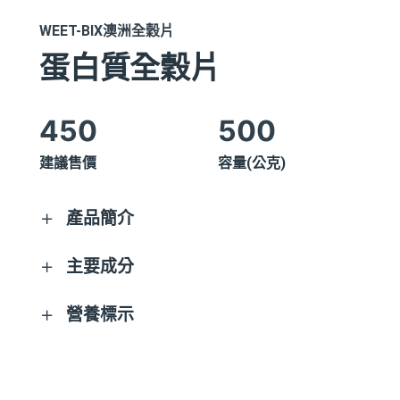
菸鹼素
1.3毫克NE
6.9毫克NE
WEET-BIX澳洲全穀片
葉酸
40.6微克
222微克
蛋白質全穀片
鐵
1.5毫克
8.3毫克
鎂
17.4毫克
95毫克
450
500
鉀
63毫克
344毫克
建議售價
容量(公克)
植醇
1公克
5.6公克
產品簡介
高纖、高鐵、富含維生素B1、B2
主要成分
全麥(71%)、豌豆蛋白脆片(濃縮豌豆蛋白
營養標示
(9%)、米粉、米澱粉)、糖、蜂蜜(1%)、鹽、
大麥芽萃取、香料、甜菊醣苷(甜味劑)、維生
每一份量50公克
每份
每100公克
本包裝含10份
素(菸鹼酸、維生素B1、維生素B2、葉酸)、