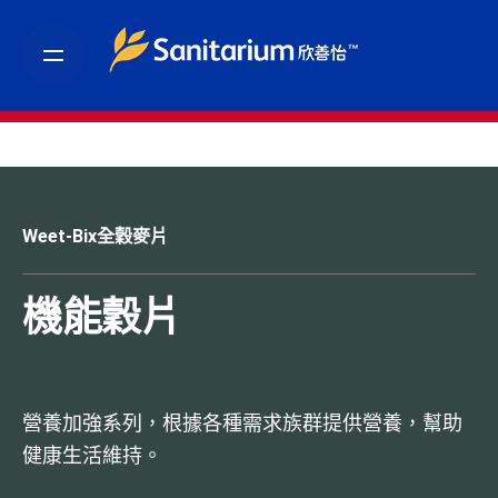
S
k
i
p
t
o
c
Weet-Bix全穀麥片
o
n
t
機能穀片
e
n
t
營養加強系列，根據各種需求族群提供營養，幫助
健康生活維持。