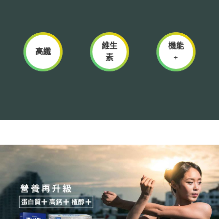
維生
機能
高纖
素
+