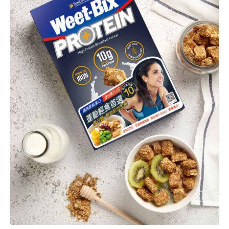
脂肪
0.9公克
4.8公克
飽和脂肪
0.1公克
0.7公克
反式脂肪
0公克
0公克
碳水化合物
12.9公克
70.4公克
糖
0.5公克
2.7公克
膳食纖維
1.8公克
9.7公克
鈉
46.5毫克
254毫克
維生素B1
0.28毫克
1.53毫克
維生素B2
0.22毫克
1.19毫克