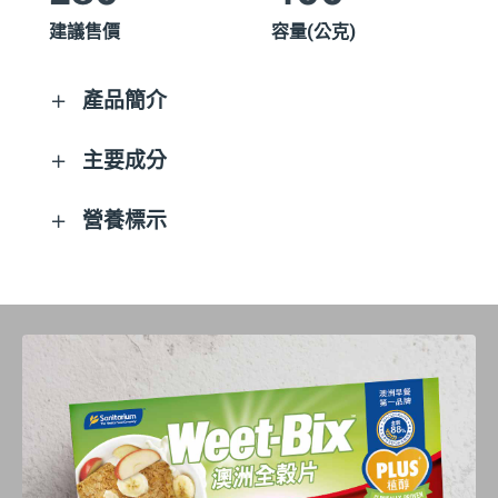
建議售價
容量(公克)
產品簡介
94%國際營養師推薦適合兒童食用。
主要成分
3種穀物+9種維生素礦物質
全榖(97%)(全麥、全黑麥、糙高粱)、蔗糖、
營養標示
高鈣、高纖、高鐵、富含維生素B1、B2
紅藻粉(含鈣)、大麥芽萃取、礦物質(焦磷酸
低鈉低糖
鐵、葡萄糖酸鋅)、維生素(菸鹼醯胺、維生素
每一份量16.5公克
每份
每100公克
本包裝含24份
B2、維生素B6、維生素B1、葉酸)
每一份量16.5公克
每份
每100公克
熱量
60.6大卡
367大卡
本包裝含24份
蛋白質
2.1公克
12.4公克
脂肪
0.3公克
1.8公克