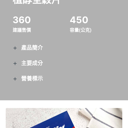
葉酸
29.4微克
178微克
鈣
60.4毫克
366毫克
360
450
鐵
1.5毫克
9.1毫克
建議售價
容量(公克)
鎂
22.4毫克
136毫克
產品簡介
鋅
0.9毫克
5.5毫克
維生素B1：幫助心臟正常功能。鎂：幫
主要成分
助醣類代謝。
全麥(88%)、植物固醇酯、蔗糖、鹽、大麥芽
營養標示
萃取、抗氧化劑(混合濃縮生育醇、抗壞血酸
棕櫚酸酯)、維生素(菸鹼酸、維生素B1、維生
每一份量18.3公克
每份
每100公克
本包裝含24份
素B2、葉酸)、還原鐵
每一份量18.3公克
每份
每100公克
熱量
64大卡
347大卡
本包裝含24份
蛋白質
1.9公克
10.5公克