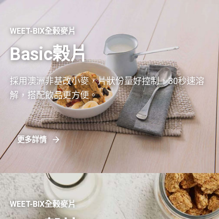
還原鐵
每一份量50公克
每份
每100公克
熱量
187大卡
373大卡
本包裝含10份
WEET-BIX全榖麥片
蛋白質
10.1公克
20.1公克
Basic榖片
脂肪
1.1公克
2.2公克
採用澳洲非基改小麥，片狀份量好控制，30秒速溶
飽和脂肪
0.1公克
0.2公克
解，搭配飲品更方便。
反式脂肪
0公克
0公克
碳水化合物
36.2公克
72.3公克
更多詳情
糖
7.3公克
14.5公克
膳食纖維
4.2公克
8.3公克
鈉
178毫克
355毫克
WEET-BIX全榖麥片
維生素B1
0.55毫克
1.1毫克