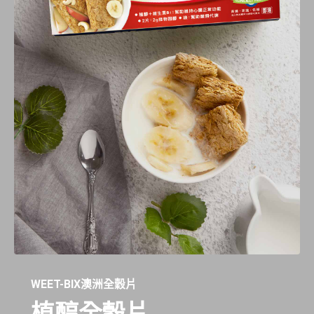
飽和脂肪
0.07公克
0.4公克
反式脂肪
0公克
0公克
碳水化合物
12.4公克
81.4公克
糖
0.5公克
2.9公克
膳食纖維
2.1公克
12.4公克
鈉
2.0毫克
12毫克
維生素B1
0.14毫克
0.85毫克
維生素B2
0.22毫克
1.3毫克
菸鹼素
1.3毫克NE
7.6毫克NE
WEET-BIX澳洲全穀片
維生素B6
0.2毫克
1.2毫克
植醇全穀片