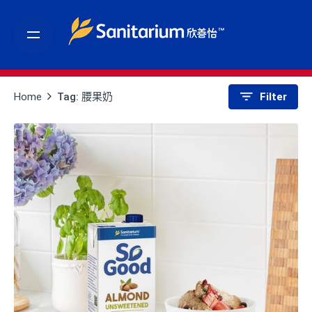
S
k
i
p
t
Home
Tag: 腰果奶
Filter
o
c
o
n
t
e
n
t