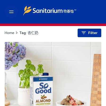
S
k
i
p
t
Home
Tag: 杏仁奶
Filter
o
c
o
n
t
e
n
t